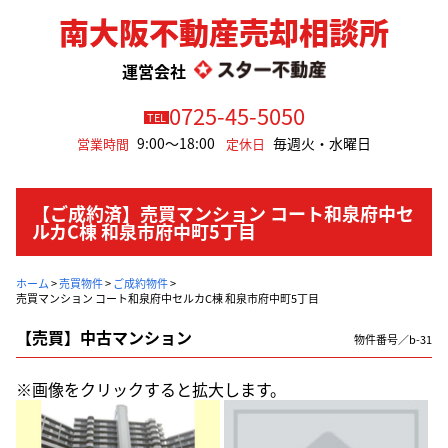
南大阪不動産売却相談所
運営会社
0725-45-5050
TEL
9:00～18:00
毎週火・水曜日
営業時間
定休日
【ご成約済】売買マンション コート和泉府中セ
ルカC棟 和泉市府中町5丁目
ホーム
>
売買物件
>
ご成約物件
>
売買マンション コート和泉府中セルカC棟 和泉市府中町5丁目
【売買】中古マンション
物件番号／b-31
※画像をクリックすると拡大します。