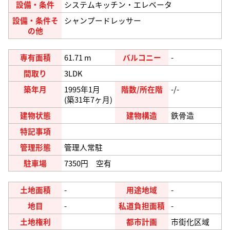
設備・条件
システムキッチン・エレベータ
設備・条件そ
シャンプードレッサー
の他
専有面積
61.71 m
バルコニー
-
間取り
3LDK
築年月
1995年1月
階数/所在階
-/-
(築31年7ヶ月)
建物状態
建物構造
鉄骨造
特記事項
管理形態
管理人常駐
駐車場
7350円 空有
土地面積
-
用途地域
-
地目
-
私道負担面積
-
土地権利
都市計画
市街化区域