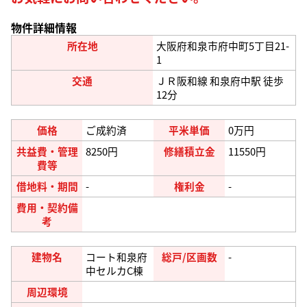
物件詳細情報
所在地
大阪府和泉市府中町5丁目21-
1
交通
ＪＲ阪和線 和泉府中駅 徒歩
12分
価格
ご成約済
平米単価
0万円
共益費・管理
8250円
修繕積立金
11550円
費等
借地料・期間
-
権利金
-
費用・契約備
考
建物名
コート和泉府
総戸/区画数
-
中セルカC棟
周辺環境