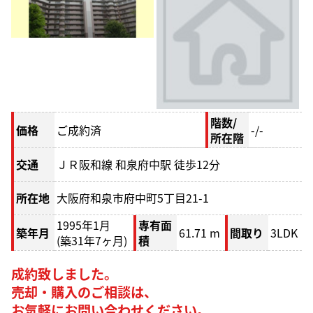
階数/
価格
ご成約済
-/-
所在階
交通
ＪＲ阪和線 和泉府中駅 徒歩12分
所在地
大阪府和泉市府中町5丁目21-1
1995年1月
専有面
築年月
61.71 m
間取り
3LDK
(築31年7ヶ月)
積
成約致しました。
売却・購入のご相談は、
お気軽にお問い合わせください。