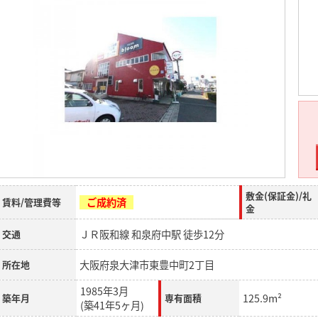
敷金(保証金)/礼
ご成約済
賃料/管理費等
金
ＪＲ阪和線 和泉府中駅 徒歩12分
交通
大阪府泉大津市東豊中町2丁目
所在地
1985年3月
125.9m²
築年月
専有面積
(築41年5ヶ月)