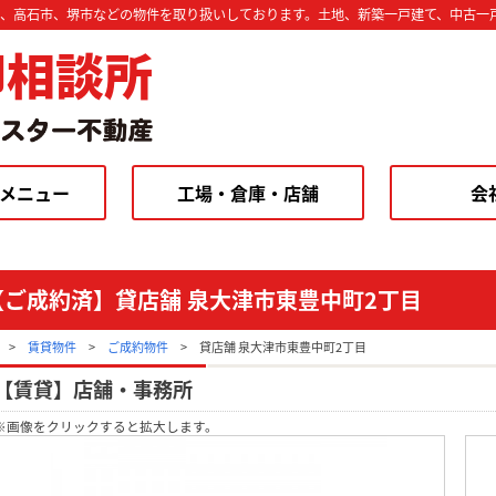
市、高石市、堺市などの物件を取り扱いしております。土地、新築一戸建て、中古一
却相談所
メニュー
工場・倉庫・店舗
会
【ご成約済】貸店舗 泉大津市東豊中町2丁目
>
賃貸物件
>
ご成約物件
>
貸店舗 泉大津市東豊中町2丁目
【賃貸】店舗・事務所
※画像をクリックすると拡大します。