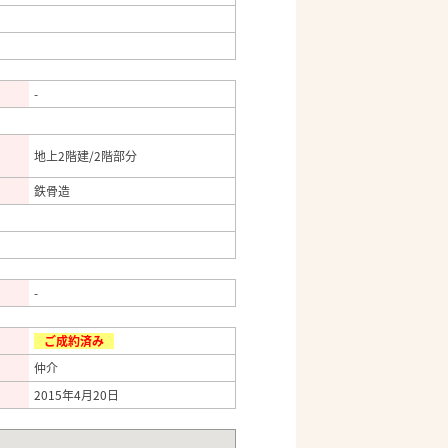
-
地上2階建/2階部分
鉄骨造
-
ご成約済み
仲介
2015年4月20日