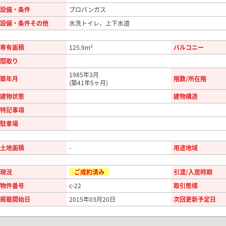
設備・条件
プロパンガス
設備・条件その他
水洗トイレ、上下水道
専有面積
125.9m²
バルコニー
間取り
1985年3月
築年月
階数/所在階
(築41年5ヶ月)
建物状態
建物構造
特記事項
駐車場
土地面積
-
用途地域
現況
ご成約済み
引渡/入居時期
物件番号
c-22
取引態様
掲載開始日
2015年03月20日
次回更新予定日