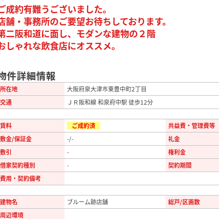
ご成約有難うございました。
店舗・事務所のご要望お待ちしております。
第二阪和道に面し、モダンな建物の２階
おしゃれな飲食店にオススメ。
物件詳細情報
所在地
大阪府泉大津市東豊中町2丁目
交通
ＪＲ阪和線 和泉府中駅 徒歩12分
賃料
ご成約済
共益費・管理費等
敷金/保証金
-/-
礼金
敷引
-
権利金
借家契約種別
-
契約期間
費用・契約備考
建物名
ブルーム跡店舗
総戸/区画数
周辺環境