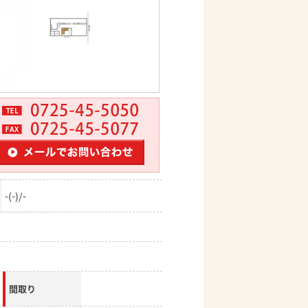
-(-)/-
間取り