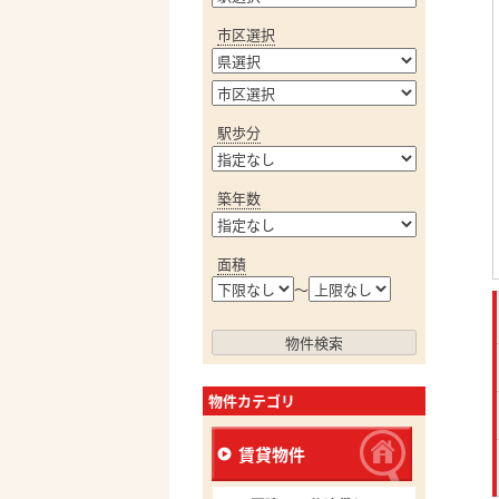
市区選択
駅歩分
築年数
面積
～
物件カテゴリ
賃貸物件