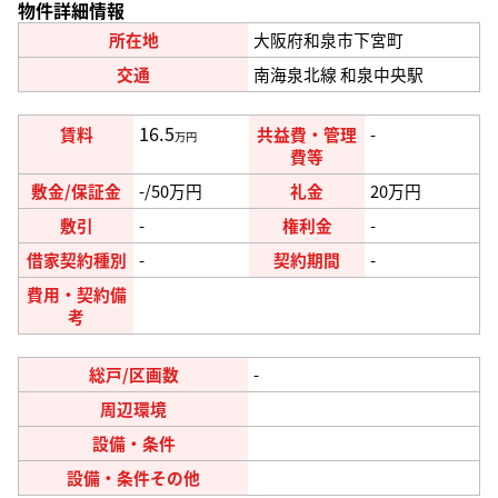
物件詳細情報
所在地
大阪府和泉市下宮町
交通
南海泉北線 和泉中央駅
16.5
賃料
共益費・管理
-
万円
費等
敷金/保証金
-/50
万円
礼金
20
万円
敷引
-
権利金
-
借家契約種別
-
契約期間
-
費用・契約備
考
総戸/区画数
-
周辺環境
設備・条件
設備・条件その他