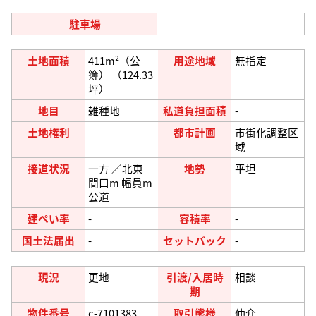
駐車場
土地面積
411m²（公
用途地域
無指定
簿） （124.33
坪）
地目
雑種地
私道負担面積
-
土地権利
都市計画
市街化調整区
域
接道状況
一方 ／北東
地勢
平坦
間口m 幅員m
公道
建ぺい率
-
容積率
-
国土法届出
-
セットバック
-
現況
更地
引渡/入居時
相談
期
物件番号
c-7101383
取引態様
仲介