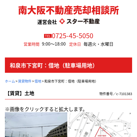
南大阪不動産売却相談所
運営会社
0725-45-5050
TEL
9:00～18:00
毎週火・水曜日
営業時間
定休日
和泉市下宮町：借地（駐車場用地）
ホーム
>
賃貸物件
>
借地
>
和泉市下宮町：借地（駐車場用地）
【賃貸】土地
物件番号／c-7101383
※画像をクリックすると拡大します。