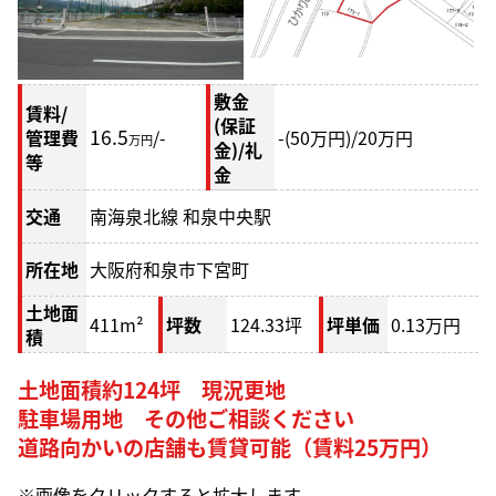
敷金
賃料/
(保証
16.5
管理費
/-
-(50
万円
)/20
万円
万円
金)/礼
等
金
交通
南海泉北線 和泉中央駅
所在地
大阪府和泉市下宮町
土地面
411m²
坪数
124.33坪
坪単価
0.13万円
積
土地面積約124坪 現況更地
駐車場用地 その他ご相談ください
道路向かいの店舗も賃貸可能（賃料25万円）
※画像をクリックすると拡大します。