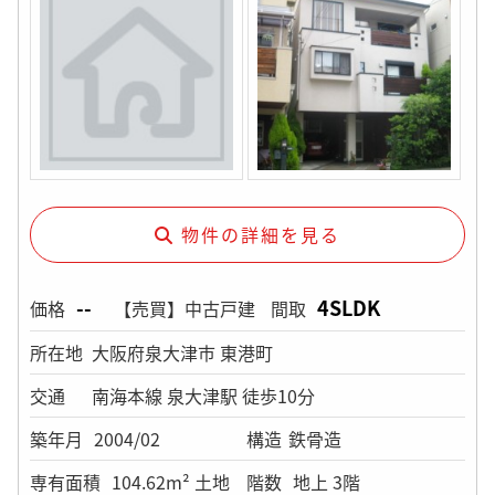
物件の詳細を見る
--
4SLDK
価格
【売買】中古戸建
間取
所在地
大阪府泉大津市 東港町
交通
南海本線 泉大津駅 徒歩10分
築年月
2004/02
構造
鉄骨造
専有面積
104.62m² 土地
階数
地上 3階