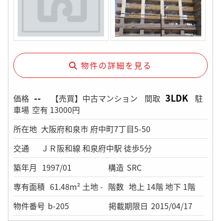
物件の詳細を見る
--
3LDK
価格
【売買】中古マンション
間取
駐
車場
空有 13000円
所在地
大阪府和泉市 府中町7丁目5-50
交通
ＪＲ阪和線 和泉府中駅 徒歩5分
築年月
1997/01
構造
SRC
専有面積
61.48m² 土地 -
階数
地上 14階 地下 1階
物件番号
b-205
掲載期限日
2015/04/17