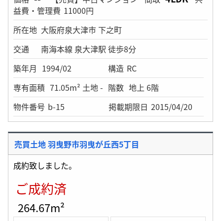
益費・管理費
11000円
所在地
大阪府泉大津市 下之町
交通
南海本線 泉大津駅 徒歩8分
築年月
1994/02
構造
RC
専有面積
71.05m² 土地 -
階数
地上 6階
物件番号
b-15
掲載期限日
2015/04/20
売買土地 羽曳野市羽曳が丘西5丁目
成約致しました。
ご成約済
264.67m²