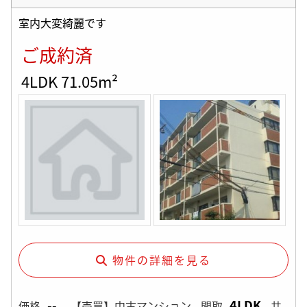
室内大変綺麗です
ご成約済
4LDK 71.05m²
物件の詳細を見る
--
4LDK
価格
【売買】中古マンション
間取
共