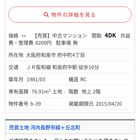
物件の詳細を見る
--
4DK
価格
【売買】中古マンション
間取
共益
費・管理費
8200円
駐車場
無
所在地
大阪府和泉市 府中町4丁目
交通
ＪＲ阪和線 和泉府中駅 徒歩10分
築年月
1981/03
構造
RC
専有面積
76.91m² 土地 -
階数
地上 2階
物件番号
b-39
掲載期限日
2015/04/20
売買土地 河内長野市緑ヶ丘北町