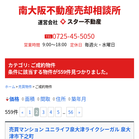
南大阪不動産売却相談所
運営会社
0725-45-5050
TEL
9:00～18:00
毎週火・水曜日
営業時間
定休日
カテゴリ: ご成約物件
条件に該当する物件が559件見つかりました。
ホーム
>
売買物件
>
ご成約物件
価格
面積
間取
住所
築年月
559件
..
«
1
2
3
4
5
56
»
売買マンション ユニライフ泉大津ライクシーガル 泉大
津市下之町