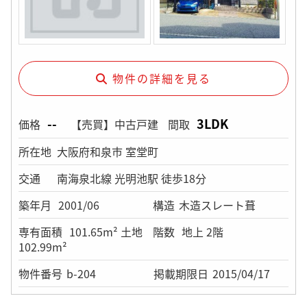
物件の詳細を見る
--
3LDK
価格
【売買】中古戸建
間取
所在地
大阪府和泉市 室堂町
交通
南海泉北線 光明池駅 徒歩18分
築年月
2001/06
構造
木造スレート葺
専有面積
101.65m² 土地
階数
地上 2階
102.99m²
物件番号
b-204
掲載期限日
2015/04/17