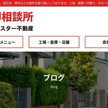
市、高石市、堺市などの物件を取り扱いしております。土地、新築一戸建て、中古一
却相談所
メニュー
工場・倉庫・店舗
会
ブログ
Blog