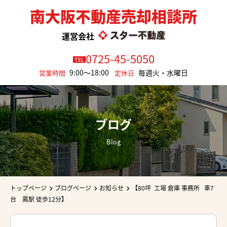
南大阪不動産売却相談所
運営会社
0725-45-5050
TEL
9:00～18:00
毎週火・水曜日
営業時間
定休日
ブログ
Blog
トップページ
ブログページ
お知らせ
【80坪 工場 倉庫 事務所 車7
台 鳳駅 徒歩12分】