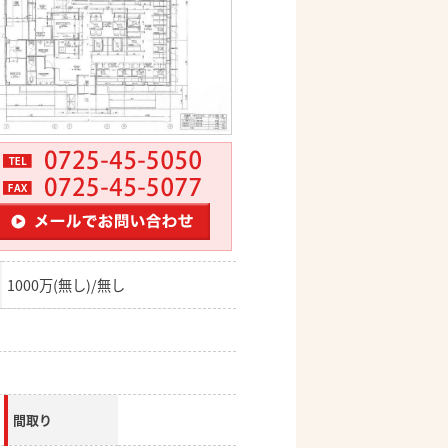
1000万(無し)/無し
間取り