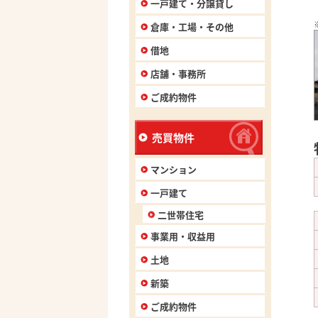
一戸建て・分譲貸し
倉庫・工場・その他
借地
店舗・事務所
ご成約物件
売買物件
マンション
一戸建て
二世帯住宅
事業用・収益用
土地
新築
ご成約物件