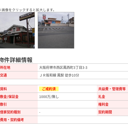
※画像をクリックすると拡大します。
物件詳細情報
所在地
大阪府堺市西区鳳西町3丁目3-3
交通
ＪＲ阪和線 鳳駅 徒歩10分
賃料
ご成約済
共益費・管理費等
敷金/保証金
1000万/無し
礼金
敷引
権利金
借家契約種別
-
契約期間
費用・契約備考