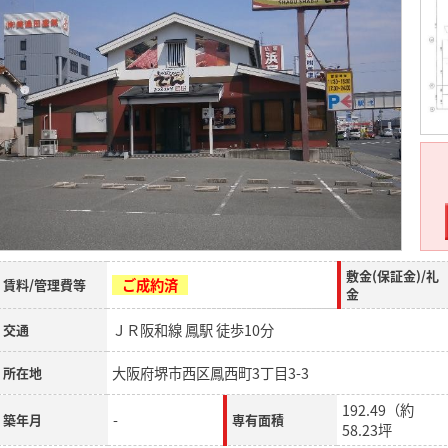
敷金(保証金)/礼
ご成約済
賃料/管理費等
金
ＪＲ阪和線 鳳駅 徒歩10分
交通
大阪府堺市西区鳳西町3丁目3-3
所在地
192.49（約
-
築年月
専有面積
58.23坪