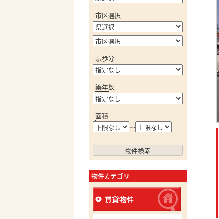
市区選択
駅歩分
築年数
面積
～
物件カテゴリ
賃貸物件