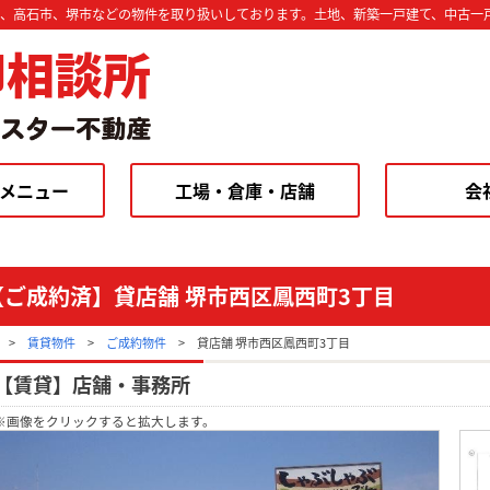
市、高石市、堺市などの物件を取り扱いしております。土地、新築一戸建て、中古一
却相談所
メニュー
工場・倉庫・店舗
会
【ご成約済】貸店舗 堺市西区鳳西町3丁目
>
賃貸物件
>
ご成約物件
>
貸店舗 堺市西区鳳西町3丁目
【賃貸】店舗・事務所
※画像をクリックすると拡大します。