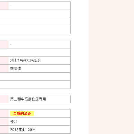
-
-
地上2階建/1階部分
鉄骨造
第二種中高層住居専用
ご成約済み
仲介
2015年4月20日