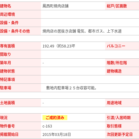
建物名
鳳西町焼肉店舗
総戸/区画数
周辺環境
設備・条件
設備・条件その他
焼肉店の居抜き店舗 電気、都市ガス、上下水道
専有面積
192.49（約58.23坪
バルコニー
間取り
築年月
-
階数/所在階
建物状態
建物構造
特記事項
駐車場
敷地内駐車場２５台収容可能。
土地面積
-
用途地域
現況
ご成約済み
引渡/入居時期
物件番号
c-163
取引態様
掲載開始日
2015年03月18日
次回更新予定日