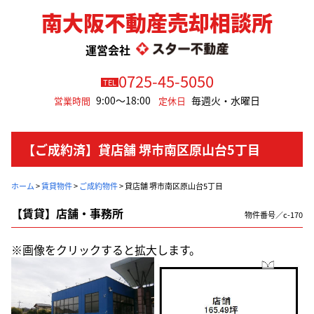
南大阪不動産売却相談所
運営会社
0725-45-5050
TEL
9:00～18:00
毎週火・水曜日
営業時間
定休日
【ご成約済】貸店舗 堺市南区原山台5丁目
ホーム
>
賃貸物件
>
ご成約物件
>
貸店舗 堺市南区原山台5丁目
【賃貸】店舗・事務所
物件番号／c-170
※画像をクリックすると拡大します。