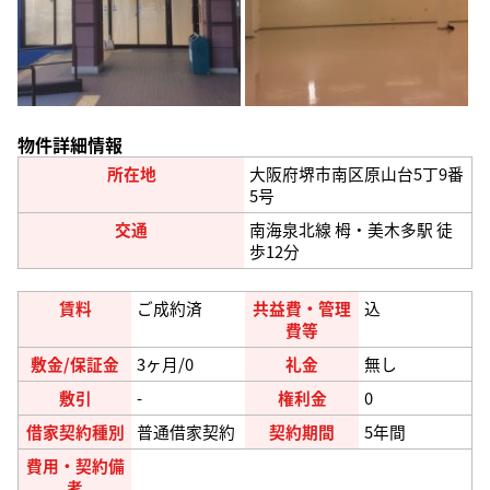
物件詳細情報
所在地
大阪府堺市南区原山台5丁9番
5号
交通
南海泉北線 栂・美木多駅 徒
歩12分
賃料
ご成約済
共益費・管理
込
費等
敷金/保証金
3
ヶ月
/0
礼金
無し
敷引
-
権利金
0
借家契約種別
普通借家契約
契約期間
5年間
費用・契約備
考