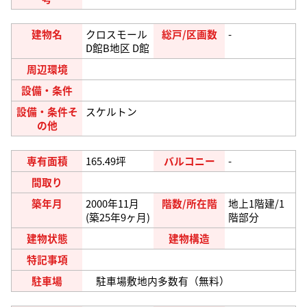
建物名
クロスモール
総戸/区画数
-
D館B地区 D館
周辺環境
設備・条件
設備・条件そ
スケルトン
の他
専有面積
165.49坪
バルコニー
-
間取り
築年月
2000年11月
階数/所在階
地上1階建/1
(築25年9ヶ月)
階部分
建物状態
建物構造
特記事項
駐車場
駐車場敷地内多数有（無料）