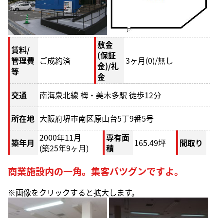
敷金
賃料/
(保証
管理費
ご成約済
3
ヶ月
(0)/無し
金)/礼
等
金
交通
南海泉北線 栂・美木多駅 徒歩12分
所在地
大阪府堺市南区原山台5丁9番5号
2000年11月
専有面
築年月
165.49坪
間取り
(築25年9ヶ月)
積
商業施設内の一角。集客バツグンですよ。
※画像をクリックすると拡大します。