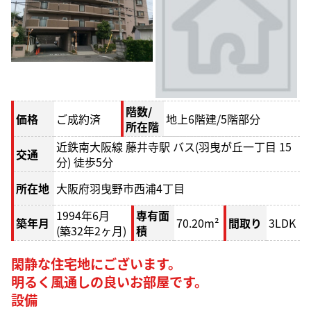
階数/
価格
ご成約済
地上6階建/5階部分
所在階
近鉄南大阪線 藤井寺駅 バス(羽曳が丘一丁目 15
交通
分) 徒歩5分
所在地
大阪府羽曳野市西浦4丁目
1994年6月
専有面
築年月
70.20m²
間取り
3LDK
(築32年2ヶ月)
積
閑静な住宅地にございます。
明るく風通しの良いお部屋です。
設備