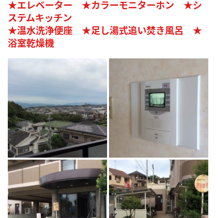
★エレベーター ★カラーモニターホン ★シ
ステムキッチン
★温水洗浄便座 ★足し湯式追い焚き風呂 ★
浴室乾燥機