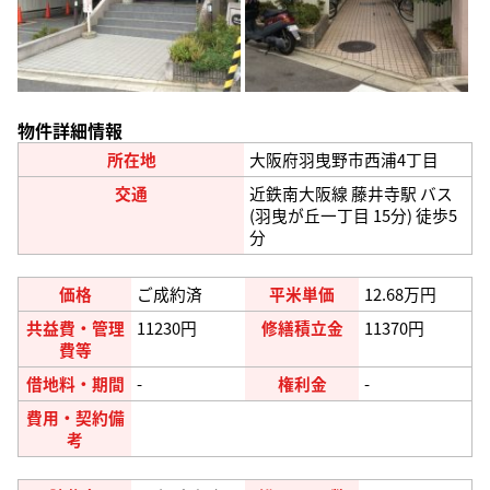
物件詳細情報
所在地
大阪府羽曳野市西浦4丁目
交通
近鉄南大阪線 藤井寺駅 バス
(羽曳が丘一丁目 15分) 徒歩5
分
価格
ご成約済
平米単価
12.68万円
共益費・管理
11230円
修繕積立金
11370円
費等
借地料・期間
-
権利金
-
費用・契約備
考