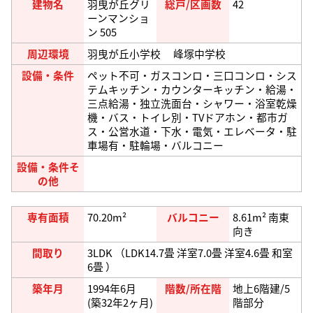
建物名
羽曳が丘グリ
総戸/区画数
42
ーンマンショ
ン 505
周辺環境
羽曳が丘小学校 峰塚中学校
設備・条件
ペット不可・ガスコンロ・三口コンロ・シス
テムキッチン・カウンターキッチン・給湯・
三点給湯・独立洗面台・シャワー・浴室乾燥
機・バス・トイレ別・TVドアホン・都市ガ
ス・公営水道・下水・電気・エレベータ・駐
車場有・駐輪場・バルコニー
設備・条件そ
の他
専有面積
70.20m²
バルコニー
8.61m² 南東
向き
間取り
3LDK （LDK14.7畳 洋室7.0畳 洋室4.6畳 和室
6畳 ）
築年月
1994年6月
階数/所在階
地上6階建/5
(築32年2ヶ月)
階部分