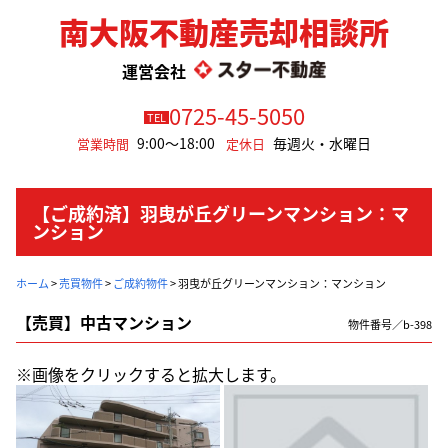
南大阪不動産売却相談所
運営会社
0725-45-5050
TEL
9:00～18:00
毎週火・水曜日
営業時間
定休日
【ご成約済】羽曳が丘グリーンマンション：マ
ンション
ホーム
>
売買物件
>
ご成約物件
>
羽曳が丘グリーンマンション：マンション
【売買】中古マンション
物件番号／b-398
※画像をクリックすると拡大します。