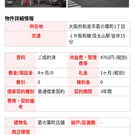
物件詳細情報
所在地
大阪府和泉市葛の葉町1丁目
交通
ＪＲ阪和線 信太山駅 徒歩15
分
賃料
ご成約済
共益費・管理
4762円 (税別)
費等
敷金/保証金
4
ヶ月
/0
礼金
1
ヶ月 (税別)
敷引
0
権利金
0
借家契約種別
普通借家契約
契約期間
3年間
費用・契約備
考
建物名
葛の葉町店舗
総戸/区画数
-
周辺環境