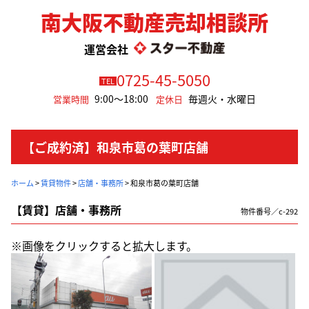
南大阪不動産売却相談所
運営会社
0725-45-5050
TEL
9:00～18:00
毎週火・水曜日
営業時間
定休日
【ご成約済】和泉市葛の葉町店舗
ホーム
>
賃貸物件
>
店舗・事務所
>
和泉市葛の葉町店舗
【賃貸】店舗・事務所
物件番号／c-292
※画像をクリックすると拡大します。