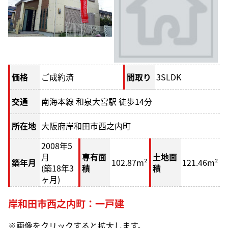
価格
ご成約済
間取り
3SLDK
交通
南海本線 和泉大宮駅 徒歩14分
所在地
大阪府岸和田市西之内町
2008年5
月
専有面
土地面
築年月
102.87m²
121.46m²
(築18年3
積
積
ヶ月)
岸和田市西之内町：一戸建
※画像をクリックすると拡大します。