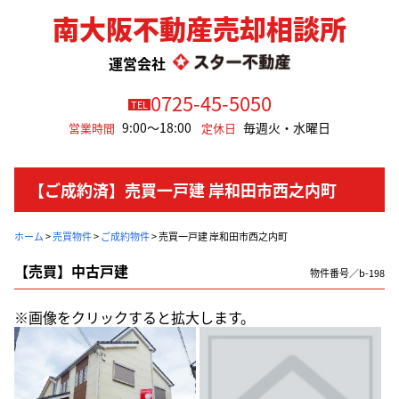
南大阪不動産売却相談所
運営会社
0725-45-5050
TEL
9:00～18:00
毎週火・水曜日
営業時間
定休日
【ご成約済】売買一戸建 岸和田市西之内町
ホーム
>
売買物件
>
ご成約物件
>
売買一戸建 岸和田市西之内町
【売買】中古戸建
物件番号／b-198
※画像をクリックすると拡大します。