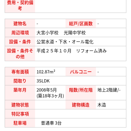
費用・契約備
考
建物名
-
総戸/区画数
-
周辺環境
大宮小学校 光陽中学校
設備・条件
公営水道・下水・オール電化
設備・条件そ
平成２５年１０月 リフォーム済み
の他
専有面積
102.87m²
バルコニー
-
間取り
3SLDK
築年月
2008年5月
階数/所在階
地上2階建/-
(築18年3ヶ月)
建物状態
建物構造
木造
特記事項
駐車場
普通車 3台