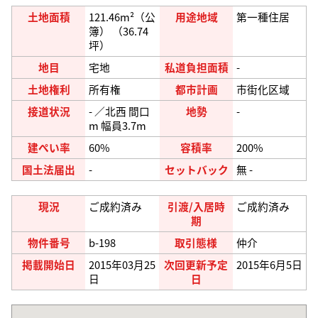
土地面積
121.46m²（公
用途地域
第一種住居
簿） （36.74
坪）
地目
宅地
私道負担面積
-
土地権利
所有権
都市計画
市街化区域
接道状況
- ／北西 間口
地勢
-
m 幅員3.7m
建ぺい率
60%
容積率
200%
国土法届出
-
セットバック
無 -
現況
ご成約済み
引渡/入居時
ご成約済み
期
物件番号
b-198
取引態様
仲介
掲載開始日
2015年03月25
次回更新予定
2015年6月5日
日
日