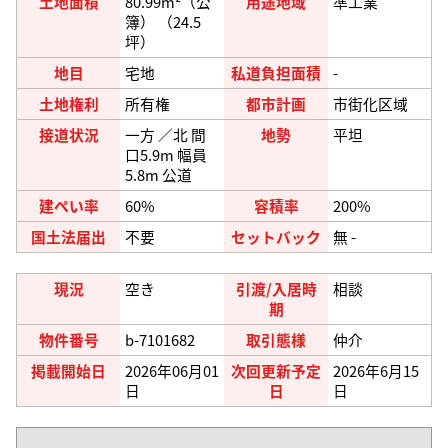
土地面積
80.99m²（公
用途地域
準工業
簿） （24.5
坪）
地目
宅地
私道負担面積
-
土地権利
所有権
都市計画
市街化区域
接道状況
一方 ／北 間
地勢
平坦
口5.9m 幅員
5.8m 公道
建ぺい率
60%
容積率
200%
国土法届出
不要
セットバック
無 -
現況
空き
引渡/入居時
相談
期
物件番号
b-7101682
取引態様
仲介
掲載開始日
2026年06月01
次回更新予定
2026年6月15
日
日
日