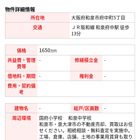
物件詳細情報
所在地
大阪府和泉市府中町5丁目
交通
ＪＲ阪和線 和泉府中駅 徒歩
13分
1650
価格
万円
共益費・管理
-
修繕積立金
-
費等
借地料・期間
-
権利金
-
費用・契約備
考
建物名
-
総戸/区画数
-
周辺環境
国府小学校 和泉中学校
和泉市・泉大津市の不動産売却、買取はお任
せください。相続相談・無料査定を実施中。
工場、倉庫、店舗、土地の事業用賃貸も取り