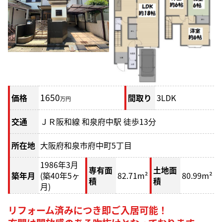
1650
価格
間取り
3LDK
万円
交通
ＪＲ阪和線 和泉府中駅 徒歩13分
所在地
大阪府和泉市府中町5丁目
1986年3月
専有面
土地面
築年月
(築40年5ヶ
82.71m²
80.99m²
積
積
月)
リフォーム済みにつき即ご入居可能！