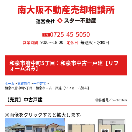
南大阪不動産売却相談所
運営会社
0725-45-5050
TEL
9:00～18:00
毎週火・水曜日
営業時間
定休日
和泉市府中町5丁目：和泉市中古一戸建【リフ
ォーム済み】
ホーム
>
売買物件
>
一戸建て
>
和泉市府中町5丁目：和泉市中古一戸建【リフォーム済み】
【売買】中古戸建
物件番号／b-7101682
※画像をクリックすると拡大します。