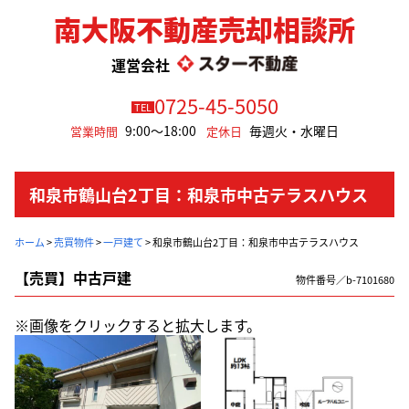
南大阪不動産売却相談所
運営会社
0725-45-5050
TEL
9:00～18:00
毎週火・水曜日
営業時間
定休日
和泉市鶴山台2丁目：和泉市中古テラスハウス
ホーム
>
売買物件
>
一戸建て
>
和泉市鶴山台2丁目：和泉市中古テラスハウス
【売買】中古戸建
物件番号／b-7101680
※画像をクリックすると拡大します。