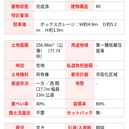
建物状態
完成済
建物構造
RC
特記事項
駐車場
ボックスガレージ：Ｗ約4.9ｍ Ｄ約5.2
ｍ Ｈ約1.9ｍ
土地面積
256.98m²（公
用途地域
第一種低層住
簿） （77.74
居専
坪）
地目
宅地
私道負担面積
-
土地権利
所有権
都市計画
市街化区域
接道状況
一方 ／西 間
地勢
-
口7.7m 幅員
13m 公道
建ぺい率
40%
容積率
80%
国土法届出
不要
セットバック
無 -
現況
空き
引渡/入居時
相談