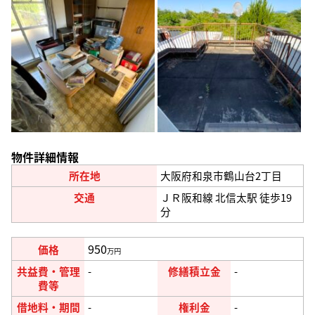
物件詳細情報
所在地
大阪府和泉市鶴山台2丁目
交通
ＪＲ阪和線 北信太駅 徒歩19
分
950
価格
万円
共益費・管理
-
修繕積立金
-
費等
借地料・期間
-
権利金
-