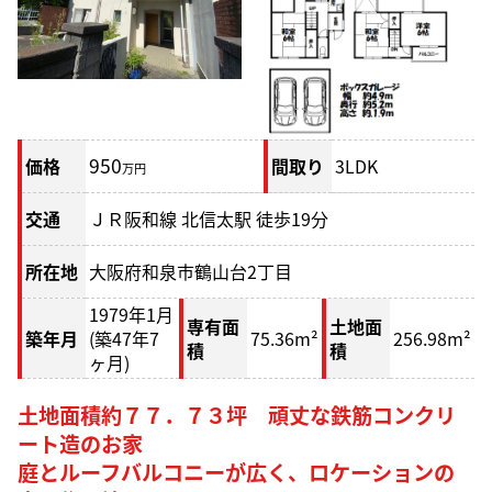
950
価格
間取り
3LDK
万円
交通
ＪＲ阪和線 北信太駅 徒歩19分
所在地
大阪府和泉市鶴山台2丁目
1979年1月
専有面
土地面
築年月
(築47年7
75.36m²
256.98m²
積
積
ヶ月)
土地面積約７７．７３坪 頑丈な鉄筋コンクリ
ート造のお家
庭とルーフバルコニーが広く、ロケーションの