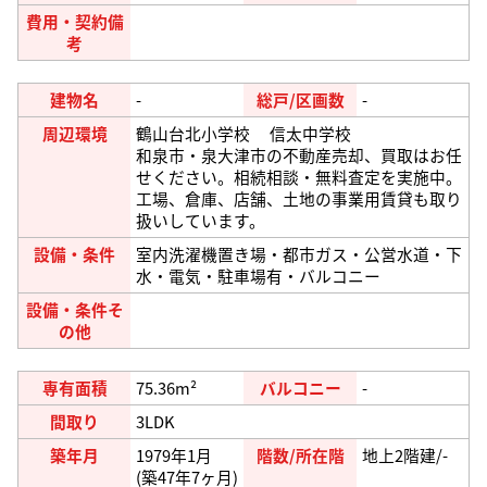
費用・契約備
考
建物名
-
総戸/区画数
-
周辺環境
鶴山台北小学校 信太中学校
和泉市・泉大津市の不動産売却、買取はお任
せください。相続相談・無料査定を実施中。
工場、倉庫、店舗、土地の事業用賃貸も取り
扱いしています。
設備・条件
室内洗濯機置き場・都市ガス・公営水道・下
水・電気・駐車場有・バルコニー
設備・条件そ
の他
専有面積
75.36m²
バルコニー
-
間取り
3LDK
築年月
1979年1月
階数/所在階
地上2階建/-
(築47年7ヶ月)