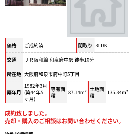
価格
ご成約済
間取り
3LDK
交通
ＪＲ阪和線 和泉府中駅 徒歩10分
所在地
大阪府和泉市府中町5丁目
1982年3月
専有面
土地面
築年月
(築44年5
87.14m²
135.34m²
積
積
ヶ月)
成約致しました。
売却・購入のご相談はお問い合わせください。
物件詳細情報