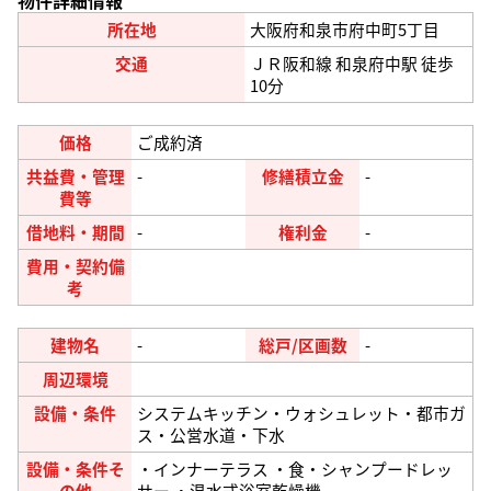
所在地
大阪府和泉市府中町5丁目
交通
ＪＲ阪和線 和泉府中駅 徒歩
10分
価格
ご成約済
共益費・管理
-
修繕積立金
-
費等
借地料・期間
-
権利金
-
費用・契約備
考
建物名
-
総戸/区画数
-
周辺環境
設備・条件
システムキッチン・ウォシュレット・都市ガ
ス・公営水道・下水
設備・条件そ
・インナーテラス ・食・シャンプードレッ
の他
サー ・温水式浴室乾燥機