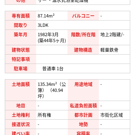
専有面積
87.14m²
バルコニー
-
間取り
3LDK
築年月
1982年3月
階数/所在階
地上2階建/-
(築44年5ヶ月)
建物状態
建物構造
軽量鉄骨
特記事項
駐車場
普通車 1台
土地面積
135.34m²（公
用途地域
-
簿） （40.94
坪）
地目
-
私道負担面積
-
土地権利
所有権
都市計画
市街化区域
接道状況
-
地勢
-
建ぺい率
-
容積率
-