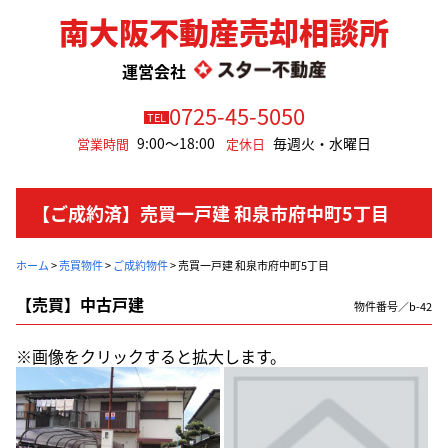
南大阪不動産売却相談所
運営会社
0725-45-5050
TEL
9:00～18:00
毎週火・水曜日
営業時間
定休日
【ご成約済】売買一戸建 和泉市府中町5丁目
ホーム
>
売買物件
>
ご成約物件
>
売買一戸建 和泉市府中町5丁目
【売買】中古戸建
物件番号／b-42
※画像をクリックすると拡大します。