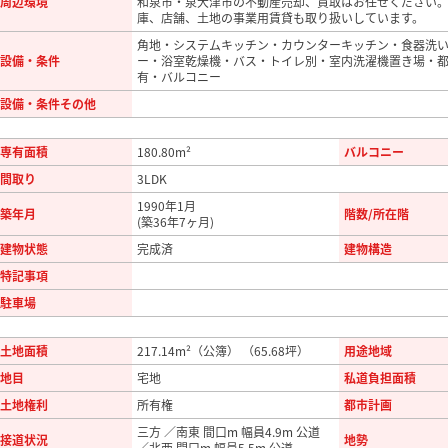
周辺環境
和泉市・泉大津市の不動産売却、買取はお任せください
庫、店舗、土地の事業用賃貸も取り扱いしています。
角地・システムキッチン・カウンターキッチン・食器洗
設備・条件
ー・浴室乾燥機・バス・トイレ別・室内洗濯機置き場・
有・バルコニー
設備・条件その他
専有面積
180.80m²
バルコニー
間取り
3LDK
1990年1月
築年月
階数/所在階
(築36年7ヶ月)
建物状態
完成済
建物構造
特記事項
駐車場
土地面積
217.14m²（公簿） （65.68坪）
用途地域
地目
宅地
私道負担面積
土地権利
所有権
都市計画
三方 ／南東 間口m 幅員4.9m 公道
接道状況
地勢
／北西 間口m 幅員5.5m 公道