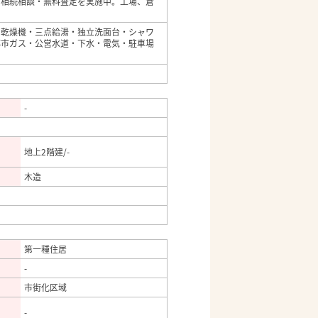
。相続相談・無料査定を実施中。工場、倉
い乾燥機・三点給湯・独立洗面台・シャワ
都市ガス・公営水道・下水・電気・駐車場
-
地上2階建/-
木造
第一種住居
-
市街化区域
-