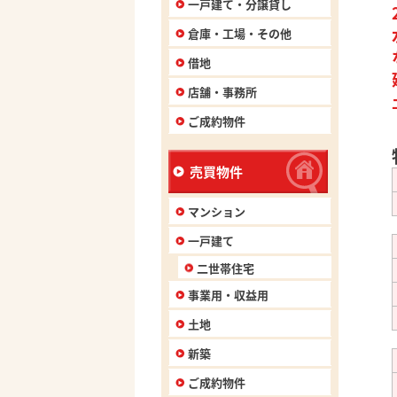
一戸建て・分譲貸し
倉庫・工場・その他
借地
店舗・事務所
ご成約物件
売買物件
マンション
一戸建て
二世帯住宅
事業用・収益用
土地
新築
ご成約物件