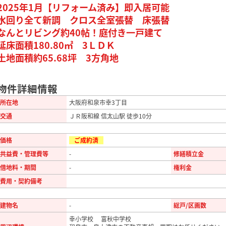
2025年1月【リフォーム済み】即入居可能
水回り全て新調 クロス全室張替 床張替
なんとリビング約40帖！庭付き一戸建て
延床面積180.80㎡ 3ＬＤＫ
土地面積約65.68坪 3方角地
物件詳細情報
所在地
大阪府和泉市幸3丁目
交通
ＪＲ阪和線 信太山駅 徒歩10分
価格
ご成約済
共益費・管理費等
-
修繕積立金
借地料・期間
-
権利金
費用・契約備考
建物名
-
総戸/区画数
幸小学校 富秋中学校