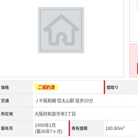
ご成約済
価格
間取り
ＪＲ阪和線 信太山駅 徒歩10分
交通
大阪府和泉市幸3丁目
所在地
1990年1月
180.80m²
築年月
専有面積
(築36年7ヶ月)