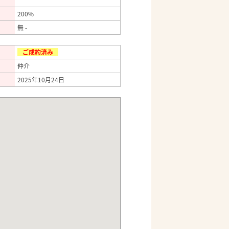
200%
無 -
ご成約済み
仲介
2025年10月24日