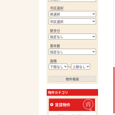
市区選択
駅歩分
築年数
面積
～
物件カテゴリ
賃貸物件