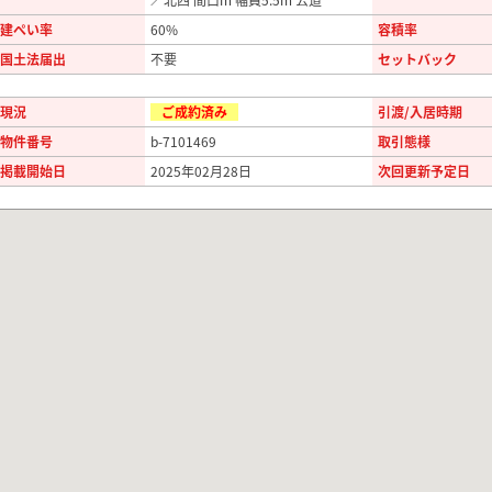
建ぺい率
60%
容積率
国土法届出
不要
セットバック
現況
ご成約済み
引渡/入居時期
物件番号
b-7101469
取引態様
掲載開始日
2025年02月28日
次回更新予定日