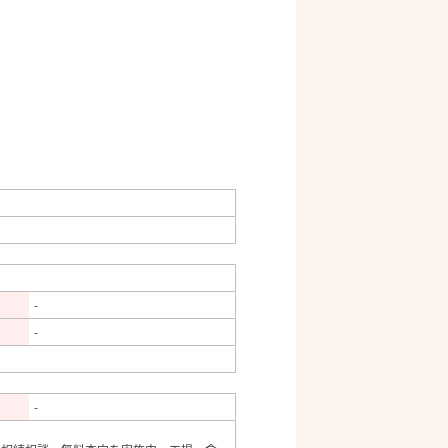
-
-
-