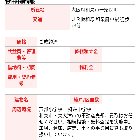
物件詳細情報
所在地
大阪府和泉市一条院町
交通
ＪＲ阪和線 和泉府中駅 徒歩
23分
価格
ご成約済
共益費・管理
-
修繕積立金
-
費等
借地料・期間
-
権利金
-
費用・契約備
考
建物名
-
総戸/区画数
-
周辺環境
芦部小学校 郷荘中学校
和泉市・泉大津市の不動産売却、買取はお任
せください。相続相談・無料査定を実施中。
工場、倉庫、店舗、土地の事業用賃貸も取り
扱いしています。