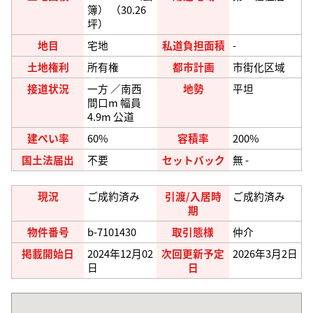
簿） （30.26
坪）
地目
宅地
私道負担面積
-
土地権利
所有権
都市計画
市街化区域
接道状況
一方 ／南西
地勢
平坦
間口m 幅員
4.9m 公道
建ぺい率
60%
容積率
200%
国土法届出
不要
セットバック
無 -
現況
ご成約済み
引渡/入居時
ご成約済み
期
物件番号
b-7101430
取引態様
仲介
掲載開始日
2024年12月02
次回更新予定
2026年3月2日
日
日