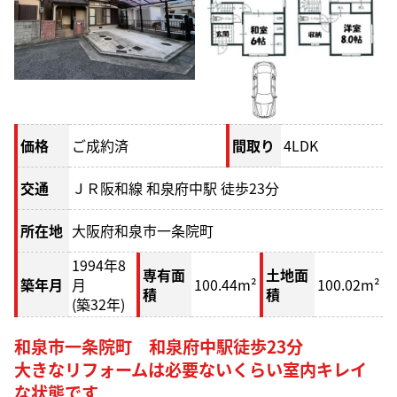
価格
ご成約済
間取り
4LDK
交通
ＪＲ阪和線 和泉府中駅 徒歩23分
所在地
大阪府和泉市一条院町
1994年8
専有面
土地面
築年月
月
100.44m²
100.02m²
積
積
(築32年)
和泉市一条院町 和泉府中駅徒歩23分
大きなリフォームは必要ないくらい室内キレイ
な状態です