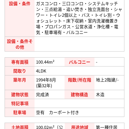
設備・条件
ガスコンロ・三口コンロ・システムキッチ
ン・三点給湯・追い焚き・独立洗面台・シャ
ワー・トイレ2個以上・バス・トイレ別・ウ
ォシュレット・床下収納・室内洗濯機置き
場・プロパンガス・公営水道・浄化槽・電
気・駐車場有・バルコニー
設備・条件そ
の他
専有面積
100.44m²
バルコニー
-
間取り
4LDK
築年月
1994年8月
階数/所在階
地上2階建/-
(築32年)
建物状態
完成済
建物構造
木造
特記事項
駐車場
空有 カーポート付き
土地面積
100.02m²（公
用途地域
第一種住居