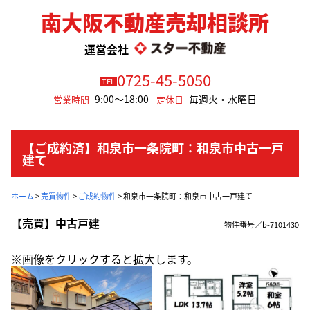
南大阪不動産売却相談所
運営会社
0725-45-5050
TEL
9:00～18:00
毎週火・水曜日
営業時間
定休日
【ご成約済】和泉市一条院町：和泉市中古一戸
建て
ホーム
>
売買物件
>
ご成約物件
>
和泉市一条院町：和泉市中古一戸建て
【売買】中古戸建
物件番号／b-7101430
※画像をクリックすると拡大します。