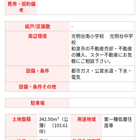
費用・契約備
考
総戸/区画数
-
周辺環境
光明台南小学校 光明台中学
校
和泉市の不動産売却・不動産
の購入、スター不動産にお気
軽にご相談下さい。
設備・条件
都市ガス・公営水道・下水・
電気
設備・条件その他
駐車場
土地面積
342.50m²（公
用途地域
第一種低層住
簿） （103.61
居専
坪）