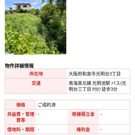
物件詳細情報
所在地
大阪府和泉市光明台3丁目
交通
南海泉北線 光明池駅 バス(光
明台三丁目 9分) 徒歩3分
価格
ご成約済
共益費・管理
-
修繕積立金
-
費等
借地料・期間
-
権利金
-