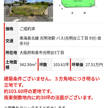
価格
ご成約済
南海泉北線 光明池駅 バス(光明台三丁目 9分) 徒
交通
歩3分
所在地
大阪府和泉市光明台3丁目
土地面
342.50m²
坪数
103.61坪
坪単価
27.51万円
積
建築条件ございません。３方角地につき明るい
立地です。
約103.60坪の更地です。
南東側敷地内に約30坪の法面がございます。
※画像をクリックすると拡大します。