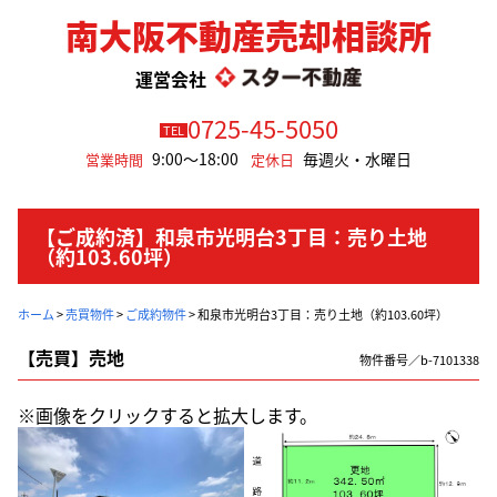
南大阪不動産売却相談所
運営会社
0725-45-5050
TEL
9:00～18:00
毎週火・水曜日
営業時間
定休日
【ご成約済】和泉市光明台3丁目：売り土地
（約103.60坪）
ホーム
>
売買物件
>
ご成約物件
>
和泉市光明台3丁目：売り土地（約103.60坪）
【売買】売地
物件番号／b-7101338
※画像をクリックすると拡大します。