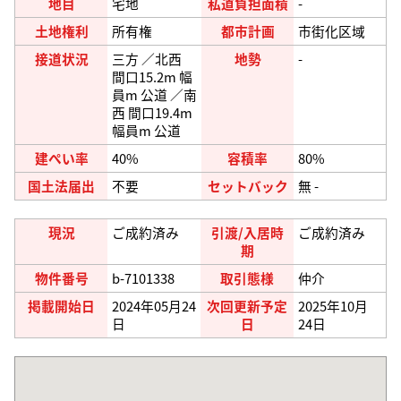
地目
宅地
私道負担面積
-
土地権利
所有権
都市計画
市街化区域
接道状況
三方 ／北西
地勢
-
間口15.2m 幅
員m 公道 ／南
西 間口19.4m
幅員m 公道
建ぺい率
40%
容積率
80%
国土法届出
不要
セットバック
無 -
現況
ご成約済み
引渡/入居時
ご成約済み
期
物件番号
b-7101338
取引態様
仲介
掲載開始日
2024年05月24
次回更新予定
2025年10月
日
日
24日