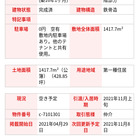
建物状態
完成済
建物構造
鉄骨造
特記事項
駐車場
0円 空有
敷地全体面積
1417.7m²
敷地内駐車場
あり。他のテ
ナントと共有
使用。
土地面積
1417.7m²（公
用途地域
第一種住居
簿） （428.85
坪）
現況
空き予定
引渡/入居時
2021年11月上
期
旬
物件番号
c-7101301
取引態様
仲介
掲載開始日
2021年04月29
次回更新予定
2021年11月8
日
日
日