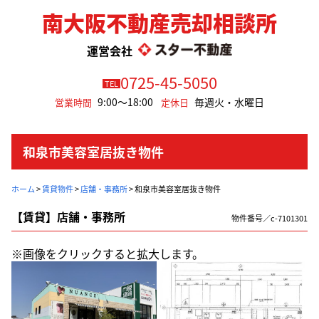
南大阪不動産売却相談所
運営会社
0725-45-5050
TEL
9:00～18:00
毎週火・水曜日
営業時間
定休日
和泉市美容室居抜き物件
ホーム
>
賃貸物件
>
店舗・事務所
>
和泉市美容室居抜き物件
【賃貸】店舗・事務所
物件番号／c-7101301
※画像をクリックすると拡大します。