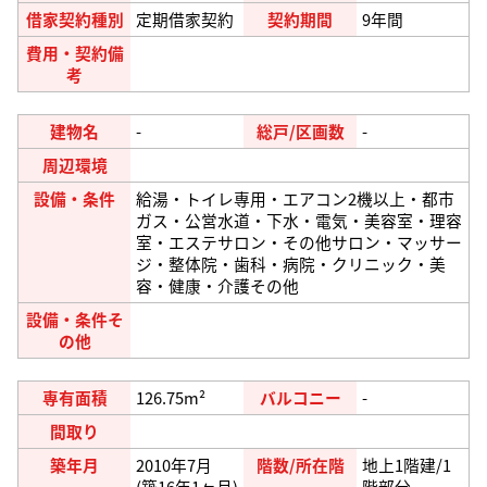
借家契約種別
定期借家契約
契約期間
9年間
費用・契約備
考
建物名
-
総戸/区画数
-
周辺環境
設備・条件
給湯・トイレ専用・エアコン2機以上・都市
ガス・公営水道・下水・電気・美容室・理容
室・エステサロン・その他サロン・マッサー
ジ・整体院・歯科・病院・クリニック・美
容・健康・介護その他
設備・条件そ
の他
専有面積
126.75m²
バルコニー
-
間取り
築年月
2010年7月
階数/所在階
地上1階建/1
(築16年1ヶ月)
階部分