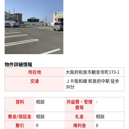
物件詳細情報
所在地
大阪府和泉市観音寺町173-1
交通
ＪＲ阪和線 和泉府中駅 徒歩
30分
賃料
相談
共益費・管理
-
費等
敷金/保証金
相談
礼金
相談
敷引
0
権利金
0