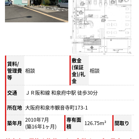
敷金
賃料/
(保証
管理費
相談
相談
金)/礼
等
金
交通
ＪＲ阪和線 和泉府中駅 徒歩30分
所在地
大阪府和泉市観音寺町173-1
2010年7月
専有面
築年月
126.75m²
間取り
(築16年1ヶ月)
積