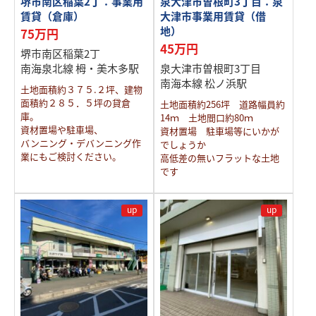
堺市南区稲葉2丁：事業用
泉大津市曽根町3丁目：泉
賃貸（倉庫）
大津市事業用賃貸（借
地）
75万円
45万円
堺市南区稲葉2丁
南海泉北線 栂・美木多駅
泉大津市曽根町3丁目
南海本線 松ノ浜駅
土地面積約３７５.２坪、建物
面積約２８５．５坪の貸倉
土地面積約256坪 道路幅員約
庫。
14ｍ 土地間口約80ｍ
資材置場や駐車場、
資材置場 駐車場等にいかが
バンニング・デバンニング作
でしょうか
業にもご検討ください。
高低差の無いフラットな土地
です
up
up