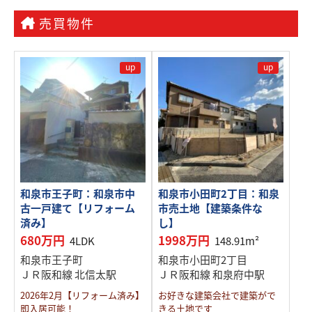
売買物件
up
up
和泉市王子町：和泉市中
和泉市小田町2丁目：和泉
古一戸建て【リフォーム
市売土地【建築条件な
済み】
し】
680万円
1998万円
4LDK
148.91m²
和泉市王子町
和泉市小田町2丁目
ＪＲ阪和線 北信太駅
ＪＲ阪和線 和泉府中駅
2026年2月【リフォーム済み】
お好きな建築会社で建築がで
即入居可能！
きる土地です