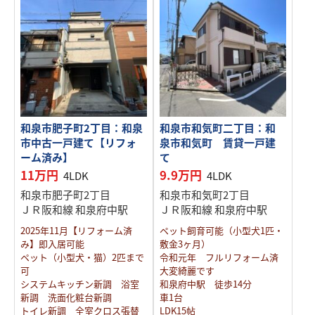
和泉市肥子町2丁目：和泉
和泉市和気町二丁目：和
市中古一戸建て【リフォ
泉市和気町 賃貸一戸建
ーム済み】
て
11万円
9.9万円
4LDK
4LDK
和泉市肥子町2丁目
和泉市和気町2丁目
ＪＲ阪和線 和泉府中駅
ＪＲ阪和線 和泉府中駅
2025年11月【リフォーム済
ペット飼育可能（小型犬1匹・
み】即入居可能
敷金3ヶ月）
ペット（小型犬・猫）2匹まで
令和元年 フルリフォーム済
可
大変綺麗です
システムキッチン新調 浴室
和泉府中駅 徒歩14分
新調 洗面化粧台新調
車1台
トイレ新調 全室クロス張替
LDK15帖