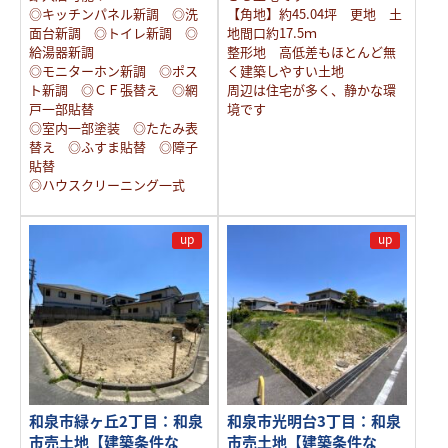
◎キッチンパネル新調 ◎洗
【角地】約45.04坪 更地 土
面台新調 ◎トイレ新調 ◎
地間口約17.5ｍ
給湯器新調
整形地 高低差もほとんど無
◎モニターホン新調 ◎ポス
く建築しやすい土地
ト新調 ◎ＣＦ張替え ◎網
周辺は住宅が多く、静かな環
戸一部貼替
境です
◎室内一部塗装 ◎たたみ表
替え ◎ふすま貼替 ◎障子
貼替
◎ハウスクリーニング一式
up
up
和泉市緑ヶ丘2丁目：和泉
和泉市光明台3丁目：和泉
市売土地【建築条件な
市売土地【建築条件な