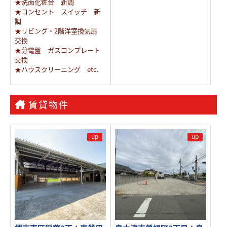
★洗面化粧台 新調
★コンセント スイッチ 新
調
★リビング・2階洋室換気扇
交換
★分電盤 ガスコンプレート
交換
★ハウスクリーニング etc.
賃貸物件
up
up