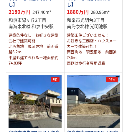
し】
し】
2180万円
1880万円
247.40m²
280.96m²
和泉市緑ヶ丘2丁目
和泉市光明台3丁目
南海泉北線 和泉中央駅
南海泉北線 光明池駅
建築条件なし お好きな建築
建築条件ございません！
会社で建築可能
お好きな工務店・ハウスメー
北西角地 現況更地 前面道
カーで建築可能！
路6.2ｍ
南西角地 現況更地 前面道
平屋も建てられる土地面積約
路6ｍ
74.83坪
西側は歩行者専用道路
up
new