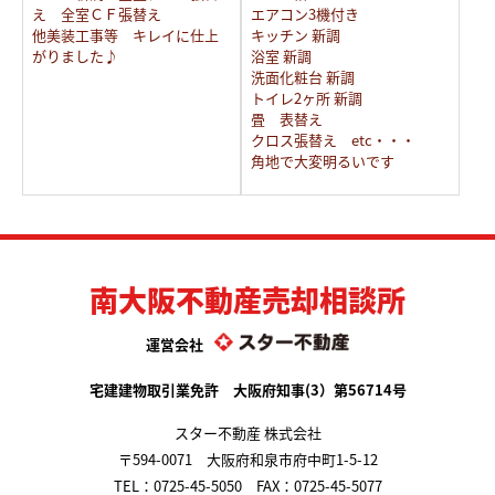
え 全室ＣＦ張替え
エアコン3機付き
他美装工事等 キレイに仕上
キッチン 新調
がりました♪
浴室 新調
洗面化粧台 新調
トイレ2ヶ所 新調
畳 表替え
クロス張替え etc・・・
角地で大変明るいです
南大阪不動産売却相談所
運営会社
宅建建物取引業免許 大阪府知事(3）第56714号
スター不動産 株式会社
〒594-0071 大阪府和泉市府中町1-5-12
TEL：
0725-45-5050
FAX：0725-45-5077