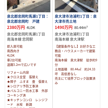
泉北郡忠岡町馬瀬1丁目：
泉大津市池浦町1丁目：泉
泉北郡忠岡町 戸建
大津市売土地
2380万円
1490万円
4LDK
80.44m²
泉北郡忠岡町馬瀬1丁目
泉大津市池浦町1丁目
南海本線 忠岡駅
南海本線 泉大津駅
即入居可能
【建築条件なし】お好きな工
南西向き
務店・ハウスメーカーで建築
4LDK
可能
車2台可能
南海本線 泉大津駅 徒歩約9
道路5.2ｍで広いです
分
土地面積 80.44㎡ 約24.33
リフォーム内容
坪 高低差なし
★クロス全室 張替え
売主にて境界ブロック設置済
★障子 ふすま 畳 張替え
み
★シロアリ予防工事済
★バルコニー防水工事 外部
コーキング済
★キッチンコンロ レンジフ
ード 水栓 新調