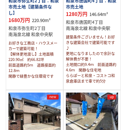
和泉市弥生町2丁目：和泉
和泉市唐国町4丁目：和泉
市売土地【建築条件な
市売土地
し】
1280万円
146.64m²
1680万円
220.90m²
和泉市唐国町4丁目
和泉市弥生町2丁目
南海泉北線 和泉中央駅
南海泉北線 和泉中央駅
建築条件ございません！お好
きな建築会社で建築可能です
お好きな工務店・ハウスメー
♪
カーで建築可能！
更地になりましたので余計な
【解体更地渡し】土地面積
解体費が不要！
220.90㎡ 約66.82坪
土地間口約9.4ｍ 前面道路約
前面道路約5ｍ 道路接面約
4.6ｍ 閑静な住宅地
12.8ｍ
ららぽーと和泉・コストコ和
閑静で緑豊かな住環境です
泉倉庫店まで車で約5分
new
up