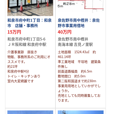
和泉市府中町1丁目：和泉
泉佐野市南中樫井：泉佐
市 店舗・事務所
野市事業用借地
15万円
40万円
和泉市府中町1丁目5-6
泉佐野市南中樫井
ＪＲ阪和線 和泉府中駅
南海本線 吉見ノ里駅
介護事業跡 居抜き
土地面積 1524.43㎡ 約
物販、事務所系のご利用にオ
461.14坪
ススメです。
準工業地域 平坦地 建築条
約21坪
件無し
和泉府中駅4分
前面道路幅員 約6.5ｍ
トイレ・キッチンあり
敷地間口 約5.0ｍ
室内大変綺麗です
第二阪和国道まで約230ｍ
事業用用地としていかがでし
ょうか。
売地としても同時募集してお
ります。