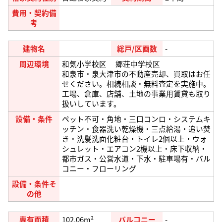
費用・契約備
考
建物名
総戸/区画数
-
周辺環境
和気小学校区 郷荘中学校区
和泉市・泉大津市の不動産売却、買取はお任
せください。相続相談・無料査定を実施中。
工場、倉庫、店舗、土地の事業用賃貸も取り
扱いしています。
設備・条件
ペット不可・角地・三口コンロ・システムキ
ッチン・食器洗い乾燥機・三点給湯・追い焚
き・洗髪洗面化粧台・トイレ2個以上・ウォ
シュレット・エアコン2機以上・床下収納・
都市ガス・公営水道・下水・駐車場有・バル
コニー・フローリング
設備・条件そ
の他
専有面積
102.06m²
バルコニー
-