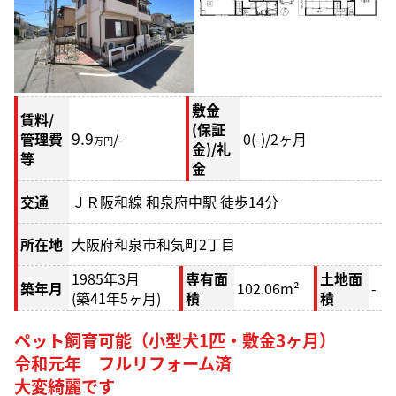
敷金
賃料/
(保証
9.9
管理費
/-
0(-)/2
ヶ月
万円
金)/礼
等
金
交通
ＪＲ阪和線 和泉府中駅 徒歩14分
所在地
大阪府和泉市和気町2丁目
1985年3月
専有面
土地面
築年月
102.06m²
-
(築41年5ヶ月)
積
積
ペット飼育可能（小型犬1匹・敷金3ヶ月）
令和元年 フルリフォーム済
大変綺麗です