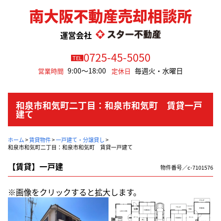
南大阪不動産売却相談所
運営会社
0725-45-5050
TEL
9:00～18:00
毎週火・水曜日
営業時間
定休日
和泉市和気町二丁目：和泉市和気町 賃貸一戸
建て
ホーム
>
賃貸物件
>
一戸建て・分譲貸し
>
和泉市和気町二丁目：和泉市和気町 賃貸一戸建て
【賃貸】一戸建
物件番号／c-7101576
※画像をクリックすると拡大します。