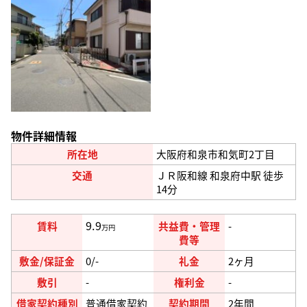
物件詳細情報
所在地
大阪府和泉市和気町2丁目
交通
ＪＲ阪和線 和泉府中駅 徒歩
14分
9.9
賃料
共益費・管理
-
万円
費等
敷金/保証金
0/-
礼金
2
ヶ月
敷引
-
権利金
-
借家契約種別
普通借家契約
契約期間
2年間