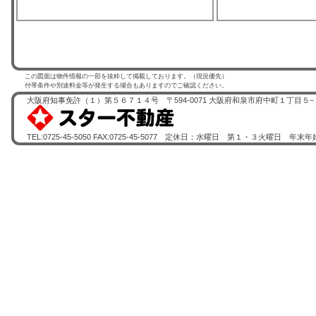
この図面は物件情報の一部を抜粋して掲載しております。（現況優先）
付帯条件や別途料金等が発生する場合もありますのでご確認ください。
大阪府知事免許（１）第５６７１４号 〒594-0071 大阪府和泉市府中町１丁目５−
TEL:0725-45-5050 FAX:0725-45-5077 定休日：水曜日 第１・３火曜日 年末年