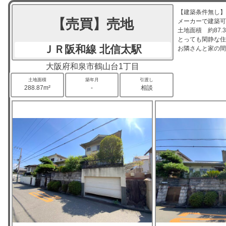
【建築条件無し】
【売買】売地
メーカーで建築可
土地面積 約87.
とっても閑静な住
ＪＲ阪和線 北信太駅
お隣さんと家の間
大阪府和泉市鶴山台1丁目
土地面積
築年月
引渡し
288.87m²
-
相談