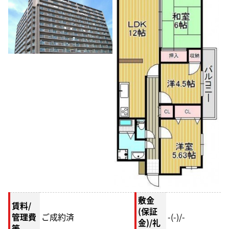
敷金
賃料/
(保証
管理費
ご成約済
-(-)/-
金)/礼
等