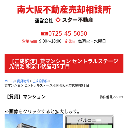
南大阪不動産売却相談所
運営会社
0725-45-5050
TEL
9:00～18:00
毎週火・水曜日
営業時間
定休日
【ご成約済】貸マンション セントラルステージ
光明池 和泉市伏屋町5丁目
ホーム
>
賃貸物件
>
ご成約物件
>
貸マンション セントラルステージ光明池 和泉市伏屋町5丁目
【賃貸】マンション
物件番号／c-121
※画像をクリックすると拡大します。