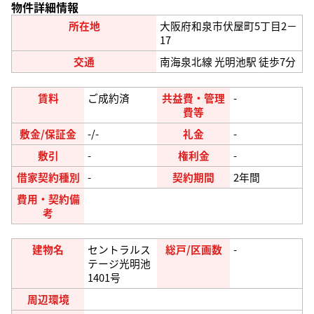
物件詳細情報
所在地
大阪府和泉市伏屋町5丁目2－
17
交通
南海泉北線 光明池駅 徒歩7分
賃料
ご成約済
共益費・管理
-
費等
敷金/保証金
-/-
礼金
-
敷引
-
権利金
-
借家契約種別
-
契約期間
2年間
費用・契約備
考
建物名
セントラルス
総戸/区画数
-
テージ光明池
1401号
周辺環境