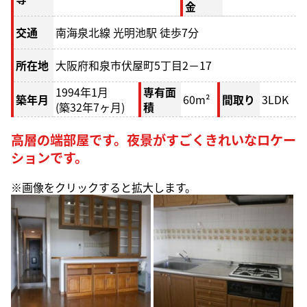
金
交通
南海泉北線 光明池駅 徒歩7分
所在地
大阪府和泉市伏屋町5丁目2－17
1994年1月
専有面
築年月
60m²
間取り
3LDK
(築32年7ヶ月)
積
高層の端部屋です。夜景がすごくきれいなロケー
ションです。
※画像をクリックすると拡大します。