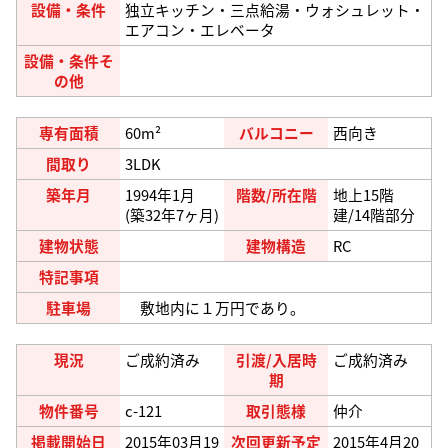
設備・条件
独立キッチン・三点給湯・ウォシュレット・
エアコン・エレベータ
設備・条件そ
の他
専有面積
60m²
バルコニー
西向き
間取り
3LDK
築年月
1994年1月
階数/所在階
地上15階
(築32年7ヶ月)
建/14階部分
建物状態
建物構造
RC
特記事項
駐車場
敷地内に１万円であり。
現況
ご成約済み
引渡/入居時
ご成約済み
期
物件番号
c-121
取引態様
仲介
掲載開始日
2015年03月19
次回更新予定
2015年4月20