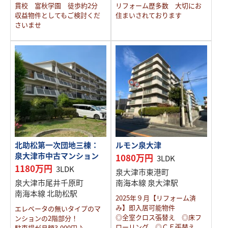
貫校 富秋学園 徒歩約2分
リフォーム歴多数 大切にお
収益物件としてもご検討くだ
住まいされております
さいませ
北助松第一次団地三棟：
ルモン泉大津
泉大津市中古マンション
1080万円
3LDK
1180万円
3LDK
泉大津市東港町
泉大津市尾井千原町
南海本線 泉大津駅
南海本線 北助松駅
2025年９月【リフォーム済
み】即入居可能物件
エレベータの無いタイプのマ
◎全室クロス張替え ◎床フ
ンションの2階部分！
ローリング ◎ＣＦ張替え
駐車場が月額3,000円♪