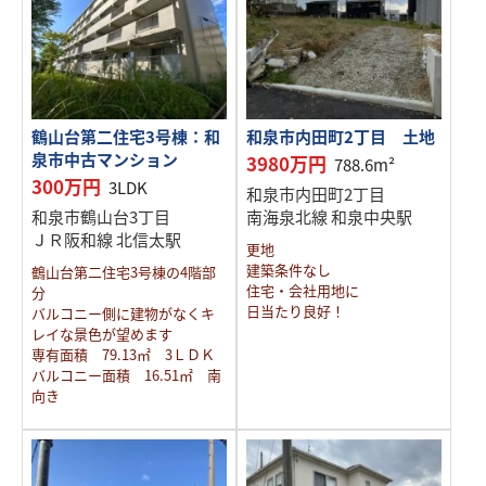
鶴山台第二住宅3号棟：和
和泉市内田町2丁目 土地
泉市中古マンション
3980万円
788.6m²
300万円
3LDK
和泉市内田町2丁目
和泉市鶴山台3丁目
南海泉北線 和泉中央駅
ＪＲ阪和線 北信太駅
更地
建築条件なし
鶴山台第二住宅3号棟の4階部
住宅・会社用地に
分
日当たり良好！
バルコニー側に建物がなくキ
レイな景色が望めます
専有面積 79.13㎡ 3ＬＤＫ
バルコニー面積 16.51㎡ 南
向き