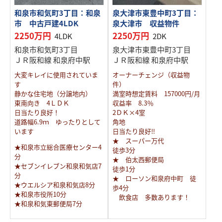
和泉市和気町3丁目：和泉
泉大津市東豊中町3丁目：
市 中古戸建4LDK
泉大津市 収益物件
2250万円
2250万円
4LDK
2DK
和泉市和気町3丁目
泉大津市東豊中町3丁目
ＪＲ阪和線 和泉府中駅
ＪＲ阪和線 和泉府中駅
大変キレイに使用されていま
オーナーチェンジ（収益物
す
件）
静かな住宅地（分譲地内）
満室時想定賃料 157000円/月
東南向き 4ＬＤＫ
収益率 8.3％
日当たり良好！
2ＤＫ×4室
道路幅6.9ｍ ゆったりとして
角地
います
日当たり良好‼
★ スーパー万代
★和泉市立総合医療センター4
徒歩3分
分
★ 伯太西郵便局
★セブンイレブン和泉和気店7
徒歩1分
分
★ ローソン和泉府中町 徒
★ウエルシア和泉和気店8分
歩4分
★和泉市役所10分
飲食店 多数あります！
★和泉和気東郵便局7分