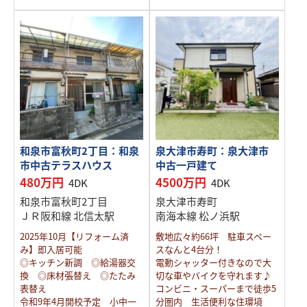
和泉市富秋町2丁目：和泉
泉大津市寿町：泉大津市
市中古テラスハウス
中古一戸建て
480万円
4500万円
4DK
4DK
和泉市富秋町2丁目
泉大津市寿町
ＪＲ阪和線 北信太駅
南海本線 松ノ浜駅
2025年10月【リフォーム済
敷地広々約66坪 駐車スペー
み】即入居可能
スなんと4台分！
◎キッチン新調 ◎給湯器交
電動シャッター付きなので大
換 ◎床材張替え ◎たたみ
切な車やバイクを守れます♪
表替え
コンビニ・スーパーまで徒歩5
令和9年4月開校予定 小中一
分圏内 生活便利な住環境