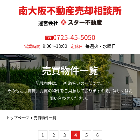
南大阪不動産売却相談所
運営会社
0725-45-5050
TEL
9:00～18:00
毎週火・水曜日
営業時間
定休日
売買物件一覧
記載物件は、当社取扱いの一部です。
その他にも賃貸、売買の物件をご用意しておりますので、詳しくはお
問い合わせください。
トップページ
売買物件一覧
1
2
3
4
5
6