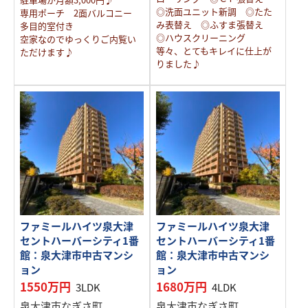
◎洗面ユニット新調 ◎たた
専用ポーチ 2面バルコニー
み表替え ◎ふすま張替え
多目的室付き
◎ハウスクリーニング
空家なのでゆっくりご内覧い
等々、とてもキレイに仕上が
ただけます♪
りました♪
ファミールハイツ泉大津
ファミールハイツ泉大津
セントハーバーシティ1番
セントハーバーシティ1番
館：泉大津市中古マンシ
館：泉大津市中古マンシ
ョン
ョン
1550万円
1680万円
3LDK
4LDK
泉大津市なぎさ町
泉大津市なぎさ町