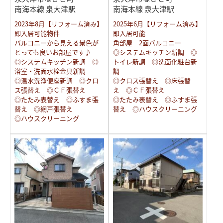
南海本線 泉大津駅
南海本線 泉大津駅
2023年8月【リフォーム済み】
2025年6月【リフォーム済み】
即入居可能物件
即入居可能
バルコニーから見える景色が
角部屋 2面バルコニー
とっても良いお部屋です♪
◎システムキッチン新調 ◎
◎システムキッチン新調 ◎
トイレ新調 ◎洗面化粧台新
浴室・洗面水栓金具新調
調
◎温水洗浄便座新調 ◎クロ
◎クロス張替え ◎床張替
ス張替え ◎ＣＦ張替え
え ◎ＣＦ張替え
◎たたみ表替え ◎ふすま張
◎たたみ表替え ◎ふすま張
替え ◎網戸張替え
替え ◎ハウスクリーニング
◎ハウスクリーニング