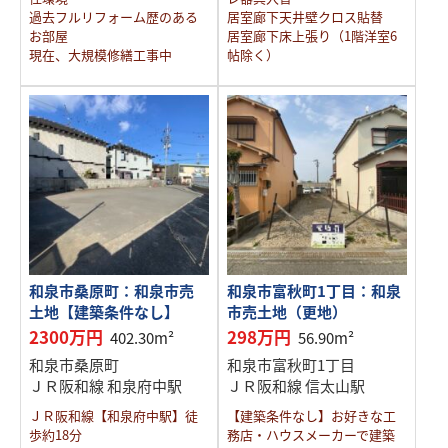
過去フルリフォーム歴のある
居室廊下天井壁クロス貼替
お部屋
居室廊下床上張り（1階洋室6
現在、大規模修繕工事中
帖除く）
和泉市桑原町：和泉市売
和泉市富秋町1丁目：和泉
土地【建築条件なし】
市売土地（更地）
2300万円
298万円
402.30m²
56.90m²
和泉市桑原町
和泉市富秋町1丁目
ＪＲ阪和線 和泉府中駅
ＪＲ阪和線 信太山駅
ＪＲ阪和線【和泉府中駅】徒
【建築条件なし】お好きな工
歩約18分
務店・ハウスメーカーで建築