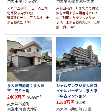
南海本線 北助松駅
南海泉北線 和泉中央駅
和泉市富秋町3丁目 売土地
岸和田和泉ＩＣまで車で約6分
北助松駅徒歩14分
資材置場や駐車場用地として
建築条件無し 三方角地 土
のご利用いかがでしょうか。
地面積約23.47坪
更地 土地面積約300坪 土地
間口約26.4ｍ
泉大津市旭町：泉大津
シャルマンフジ泉大津ロ
市 売り土地
イヤルガーデン：泉大津
市中古マンション
2400万円
96.88m²
1180万円
3LDK
泉大津市旭町
南海本線 泉大津駅
泉大津市助松町3丁目