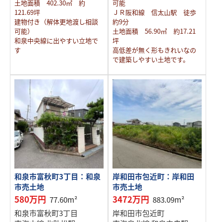
土地面積 402.30㎡ 約
可能
121.69坪
ＪＲ阪和線 信太山駅 徒歩
建物付き（解体更地渡し相談
約9分
可能）
土地面積 56.90㎡ 約17.21
和泉中央線に出やすい立地で
坪
す
高低差が無く形もきれいなの
で建築しやすい土地です。
和泉市富秋町3丁目：和泉
岸和田市包近町：岸和田
市売土地
市売土地
580万円
3472万円
77.60m²
883.09m²
和泉市富秋町3丁目
岸和田市包近町