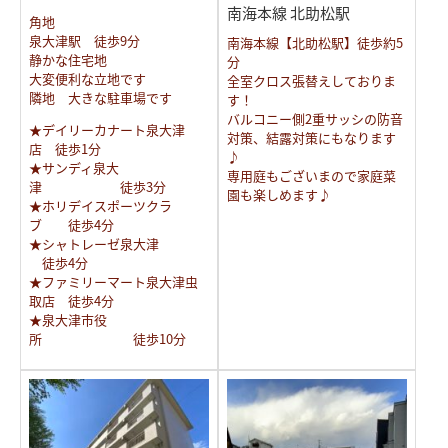
南海本線 北助松駅
角地
泉大津駅 徒歩9分
南海本線【北助松駅】徒歩約5
静かな住宅地
分
大変便利な立地です
全室クロス張替えしておりま
隣地 大きな駐車場です
す！
バルコニー側2重サッシの防音
★デイリーカナート泉大津
対策、結露対策にもなります
店 徒歩1分
♪
★サンディ泉大
専用庭もございまので家庭菜
津 徒歩3分
園も楽しめます♪
★ホリデイスポーツクラ
ブ 徒歩4分
★シャトレーゼ泉大津
徒歩4分
★ファミリーマート泉大津虫
取店 徒歩4分
★泉大津市役
所 徒歩10分