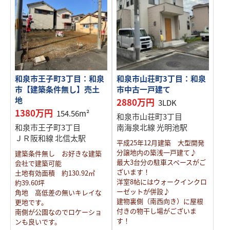
和泉市王子町3丁目：和泉
和泉市山荘町3丁目：和泉
市【建築条件無し】売土
市中古一戸建て
地
2880万円
3LDK
1380万円
154.56m²
和泉市山荘町3丁目
和泉市王子町3丁目
南海泉北線 光明池駅
ＪＲ阪和線 北信太駅
平成25年12月建築 大型開発
分譲地内の築浅一戸建て♪
建築条件無し お好きな建築
最大3台分の駐車スペースがご
会社で建築可能
ざいます！
土地有効面積 約130.92㎡
洋室8帖にはウォークインクロ
約39.60坪
ーゼットが併設♪
角地 高低差の無いキレイな
建物裏側（南西向き）に屋根
更地です。
付きの物干し場がございま
南側が公園なのでロケーショ
す！
ンも良いです。